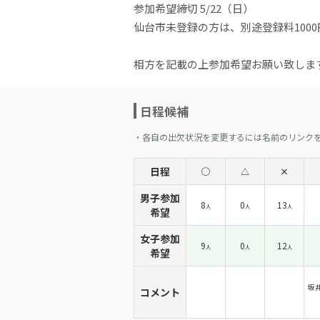
参加希望締切 5/22（日）
仙台市未登録の方は、別途登録料100
相方を記載の上参加希望お願い致しま
日程候補
・各自の出欠状況を変更するには名前のリンク
日程
◯
△
×
男子参加
8
0
13
人
人
人
希望
女子参加
9
0
12
人
人
人
希望
坂
コメント