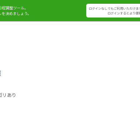
日程調整ツール。
ログインなしでもご利用いただけま
ルを決めましょう。
ログインするとより便
権
ゴリあり