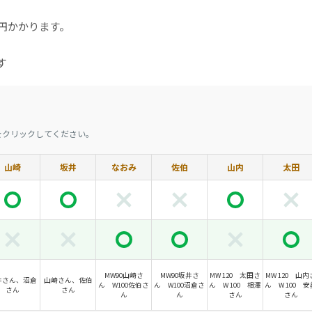
0円かかります。
す
をクリックしてください。
山崎
坂井
なおみ
佐伯
山内
太田
MW90山崎さ
MW90坂井さ
MW 120 太田さ
MW 120 山内
井さん、沼倉
山崎さん、佐伯
ん W100佐伯さ
ん W100沼倉さ
ん W 100 相澤
ん W 100 安
さん
さん
ん
ん
さん
さん