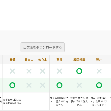
出欠表をダウンロードする
安美
日出山
佐々木
熊谷
渡辺拓海
笠井
さ
女子W100 岡元さ
混合笠井さん 男
MW一般拓海く
女子100太田さん
美
ん 混合W90 古
子ダブルス洋太
ん。女子Wペア
混合120相澤さん
谷さん
さん
探してます！