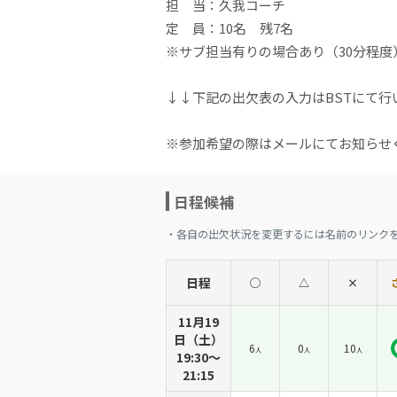
担 当：久我コーチ
定 員：10名 残7名
※サブ担当有りの場合あり（30分程度
↓↓下記の出欠表の入力はBSTにて
※参加希望の際はメールにてお知らせ
日程候補
・各自の出欠状況を変更するには名前のリンク
日程
◯
△
×
11月19
日（土）
6
0
10
人
人
人
19:30〜
21:15