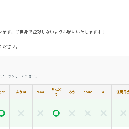
）
行います。ご自身で登録しないようお願いいたします↓↓
ください。
をクリックしてください。
えんど
さや
あかね
rena
みか
hana
ai
江尻昂
う