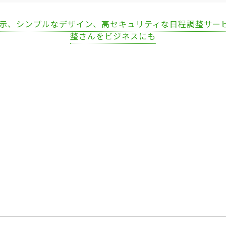
表示、シンプルなデザイン、高セキュリティな日程調整サー
整さんをビジネスにも
Loaded
:
71.49%
/
Unmute