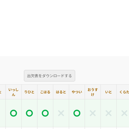
出欠表をダウンロードする
いっし
おうす
太
りひと
こはる
はると
やつい
いと
くら
ん
け