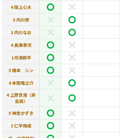
4 阪上心大
5 内川修
3 内川なお
4 長瀬泰河
1河津鉄平
5 橋本 シン
4 本間竜之介
4 上原世渚（非
会員）
5 神定かずき
3 仁平侑成