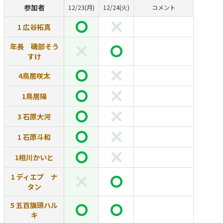
参加者
12/23(月)
12/24(火)
コメント
1 広谷拓真
年長 磯部そう
すけ
4鳥居咲太
1鳥居陽
3 石原大河
1 石原斗和
1相川かいと
1 ディエプ ナ
タン
5 五百旗頭ハル
キ