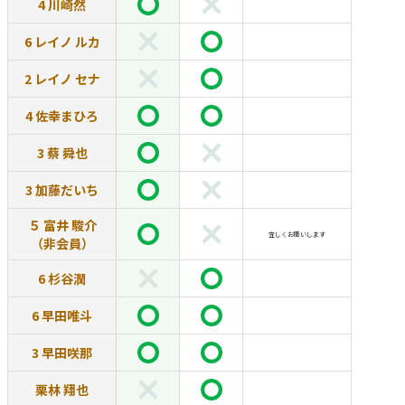
4 川崎然
6 レイノ ルカ
2 レイノ セナ
4 佐幸まひろ
3 蔡 舜也
3 加藤だいち
５ 富井 駿介
宜しくお願いします
（非会員）
6 杉谷潤
6 早田唯斗
3 早田咲那
栗林 翔也