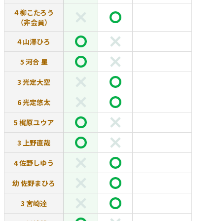
4 柳こたろう
（非会員）
4 山澤ひろ
5 河合 星
3 光定大空
6 光定悠太
5 梶原ユウア
3 上野直哉
4 佐野しゆう
幼 佐野まひろ
3 宮崎達