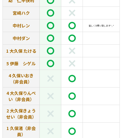
幼 仁平快利
宮﨑ハク
中村レン
宜しくお願い致します^_^
中村ダン
1 大久保 たける
5 伊藤 シゲル
4 久保いおき
（非会員）
4 大久保りんぺ
い（非会員）
2 大久保きょう
せい（非会員）
1 久保渚（非会
員）