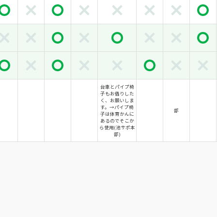
台車とパイプ椅
子もお借りした
く、お願いしま
す。→パイプ椅
部
子は体育かんに
あるのでそこか
ら使用(池サポ本
部)