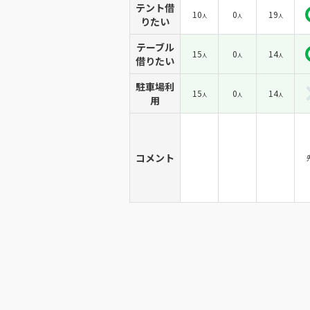
テント借
10
0
19
人
人
人
りたい
テーブル
15
0
14
人
人
人
借りたい
駐車場利
15
0
14
人
人
人
用
コメント