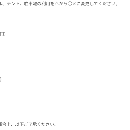
ル、テント、駐車場の利用を△から○×に変更してください。
円)
)
都合上、以下ご了承ください。