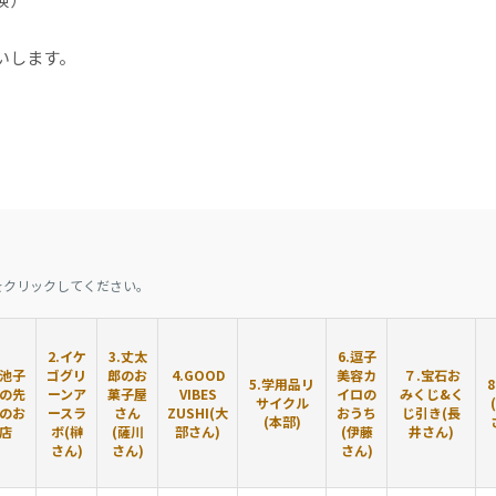
いします。
をクリックしてください。
2.イケ
3.丈太
6.逗子
.池子
ゴグリ
郎のお
4.GOOD
美容カ
７.宝石お
5.学用品リ
の先
ーンア
菓子屋
VIBES
イロの
みくじ&く
サイクル
のお
ースラ
さん
ZUSHI(大
おうち
じ引き(長
(本部)
店
ボ(榊
(薩川
部さん)
(伊藤
井さん)
さん)
さん)
さん)