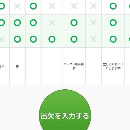
テーブル川戸持
宜しくお願いい
先生
部
参
たします🙇‍♀️