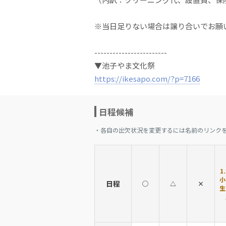
※当日足りない場合は譲り合いでお願
------------------------
▼池子やま文化祭
https://ikesapo.com/?p=7166
日程候補
・各自の出欠状況を変更するには名前のリンク
1
小
日程
◯
△
×
生