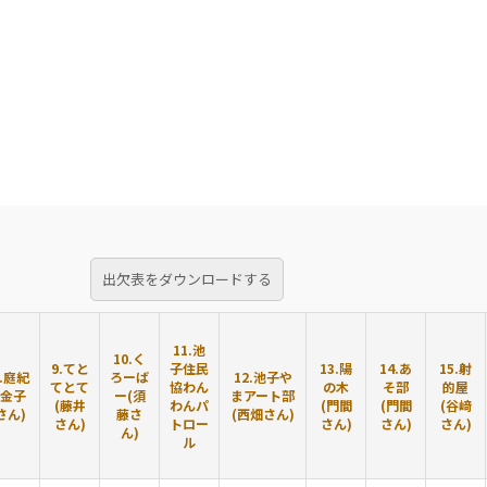
出欠表をダウンロードする
11.池
10.く
9.てと
子住民
13.陽
14.あ
15.射
8.庭紀
ろーば
12.池子や
てとて
協わん
の木
そ部
的屋
(金子
ー(須
まアート部
(藤井
わんパ
(門間
(門間
(谷﨑
さん)
藤さ
(西畑さん)
さん)
トロー
さん)
さん)
さん)
ん)
ル