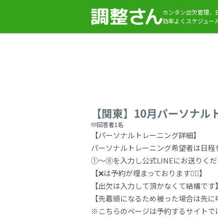
カンタン出欠管理、
効率よくスケジュー
【関東】10月パーソナルトレ
回答者1名
【パーソナルトレーニング詳細】
パーソナルトレーニング希望者は日程
①〜⑧を入力し公式LINEにお送りください
【❌は予約が埋まっております🙇‍♂️】
【出欠は入力して頂かなくて結構です
【先着順になるため被った場合は先に申し
※こちらのページは予約するサイトで