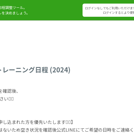
日程調整ツール。
ログインなしでもご利用いただけま
ルを決めましょう。
ログインするとより便
ーニング日程 (2024)
を確認後、
‍♂️
】
込まれた方を優先いたします🙇‍♂️】
はないため空き状況を確認後公式LINEにてご希望の日時をご連絡