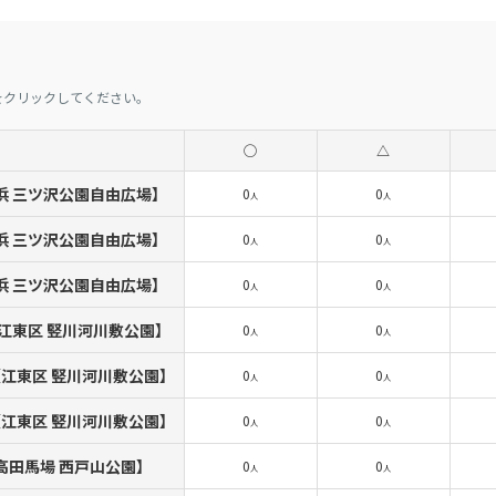
をクリックしてください。
◯
△
0【横浜 三ツ沢公園自由広場】
0
0
人
人
0【横浜 三ツ沢公園自由広場】
0
0
人
人
0【横浜 三ツ沢公園自由広場】
0
0
人
人
30【江東区 竪川河川敷公園】
0
0
人
人
:15【江東区 竪川河川敷公園】
0
0
人
人
:00【江東区 竪川河川敷公園】
0
0
人
人
00【高田馬場 西戸山公園】
0
0
人
人