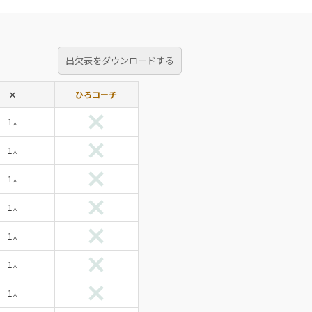
出欠表をダウンロードする
×
ひろコーチ
1
人
1
人
1
人
1
人
1
人
1
人
1
人