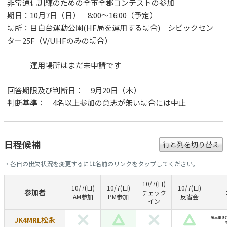
非常通信訓練のための全市全郡コンテストの参加
期日：10月7日（日） 8:00～16:00（予定）
場所：目白台運動公園(HF局を運用する場合) シビックセン
ター25F（V/UHFのみの場合）
運用場所はまだ未申請です
回答期限及び判断日： 9月20日（木）
判断基準： 4名以上参加の意志が無い場合には中止
日程候補
行と列を切り替え
・各自の出欠状況を変更するには名前のリンクをタップしてください。
10/7(日)
10/7(日)
10/7(日)
10/7(日)
参加者
チェック
AM参加
PM参加
反省会
イン
JK4MRL松永
埼玉単身