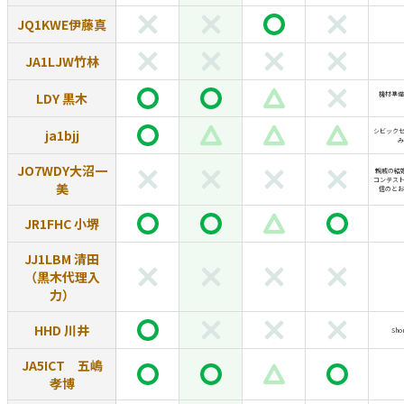
JQ1KWE伊藤真
JA1LJW竹林
LDY 黒木
機材準備
ja1bjj
シビックセ
み
JO7WDY大沼一
親戚の結
コンテス
美
信のとお
JR1FHC 小堺
JJ1LBM 清田
（黒木代理入
力）
HHD 川井
Sho
JA5ICT 五嶋
孝博