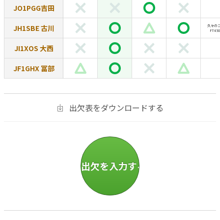
JO1PGG吉田
JH1SBE 古川
久々の
FT4
JI1XOS 大西
JF1GHX 冨部
出欠表をダウンロードする