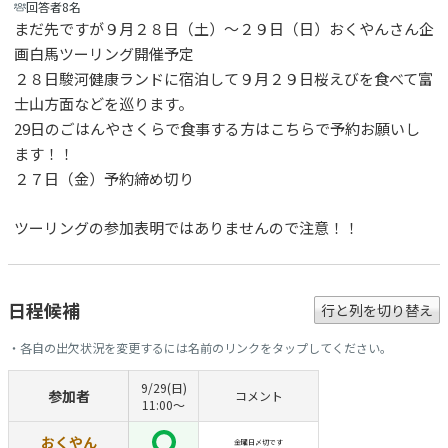
回答者8名
まだ先ですが９月２８日（土）～２９日（日）おくやんさん企
画白馬ツーリング開催予定
２８日駿河健康ランドに宿泊して９月２９日桜えびを食べて富
士山方面などを巡ります。
29日のごはんやさくらで食事する方はこちらで予約お願いし
ます！！
２７日（金）予約締め切り
ツーリングの参加表明ではありませんので注意！！
日程候補
行と列を切り替え
・各自の出欠状況を変更するには名前のリンクをタップしてください。
9/29(日)
参加者
コメント
11:00〜
おくやん
金曜日〆切です