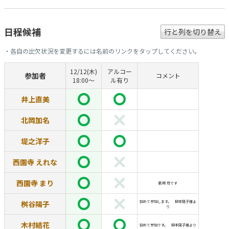
日程候補
行と列を切り替え
・各自の出欠状況を変更するには名前のリンクをタップしてください。
12/12(木)
アルコー
参加者
コメント
18:00〜
ル有り
井上直美
北岡加名
堤之洋子
西園寺 えれな
西園寺 まり
新規 母です
桝谷陽子
初めて参加します。 柳本陽子様よ
り
木村結花
初めて参加です。 柳本陽子様より