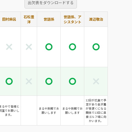
出欠表をダウンロードする
石松豊
世話係、ア
田村麻呂
世話係
渡辺敬治
洋
シスタント
12日が広島で予
定があり金沢着
まるやで皆様と
まるや旅館でお
まるや旅館でお
が夜遅くになる
同室でお願いし
願いします
願いします
関係で13日に直
ます。
接ゴルフ場に向
かいます。