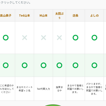
をクリックしてください。
太田ぷ
高山典子
Ted山本
M山本
店長
よしの
ぅ
パクリますが、
こに希望のホ
まるやで皆様と
まるやスイート
加賀ま
まるやで皆様と
ルを記入して
Ted代理入力
同室でお願いし
希望ｘ２名
るや
同室でお願いし
ください
ます。
ます。