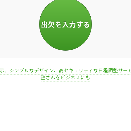
表示、シンプルなデザイン、高セキュリティな日程調整サー
整さんをビジネスにも
Loaded
:
67.51%
/
Unmute