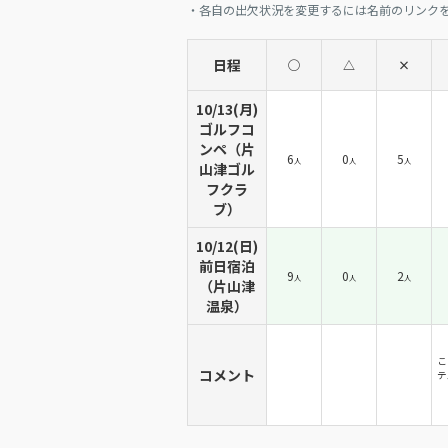
・各自の出欠状況を変更するには名前のリンク
日程
◯
△
×
10/13(月)
ゴルフコ
ンペ（片
6
0
5
人
人
人
山津ゴル
フクラ
ブ）
10/12(日)
前日宿泊
9
0
2
人
人
人
（片山津
温泉）
こ
コメント
テ