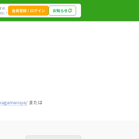
すが、
会員登録 / ログイン
お知らせ
利に！
/kagamaruya/
または