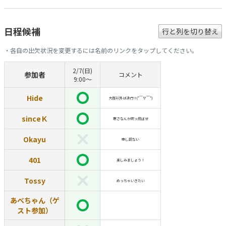
日程候補
行と列を切り替え
・各自の出欠状況を変更するには名前のリンクをタップしてください。
2/7(日)
参加者
コメント
9:00〜
Hide
大雨以外は決行!!(*￣∇￣*)
sinceＫ
寒さなんか吹っ飛ばせ
Okayu
申し訳ない
401
楽しみましょう！
Tossy
めっちゃいきたい
あべちゃん（ゲ
スト参加）