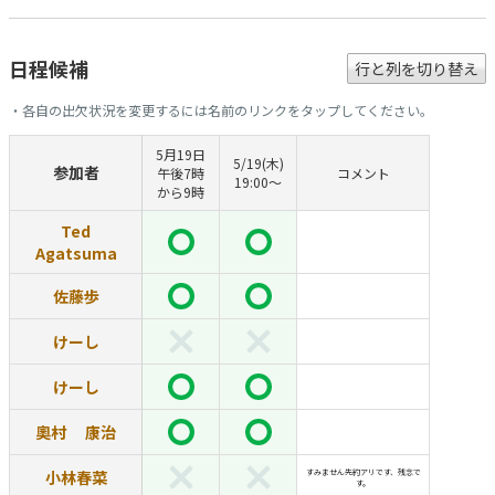
日程候補
行と列を切り替え
・各自の出欠状況を変更するには名前のリンクをタップしてください。
5月19日
5/19(木)
参加者
午後7時
コメント
19:00〜
から9時
Ted
Agatsuma
佐藤歩
けーし
けーし
奧村 康治
小林春菜
すみません先約アリです、残念で
す。