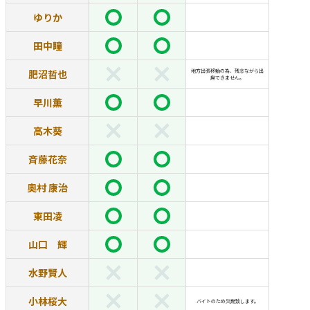
ゆりか
田中瞳
肥沼哲也
地方出張移動の為、残念ながら出
席できません。
早川薫
高木葵
斉藤花奈
奧村 康治
東田凌
山口 輝
水野賢人
小林桜大
バイトのため欠席致します。