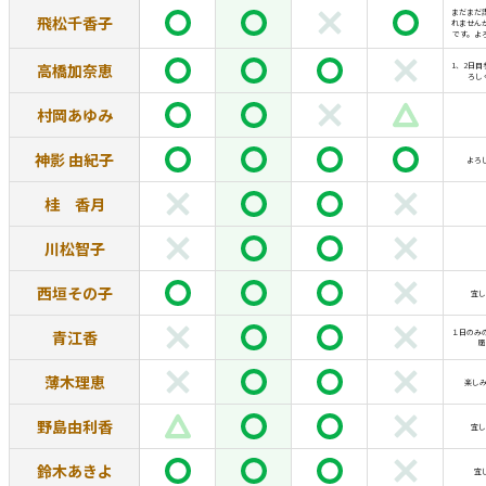
まだまだ
飛松千香子
れません
です。よ
高橋加奈恵
1、2日
ろし
村岡あゆみ
神影 由紀子
よろ
桂 香月
川松智子
西垣その子
宜し
青江香
１日のみ
願
薄木理恵
楽しみ
野島由利香
宜し
鈴木あきよ
宜