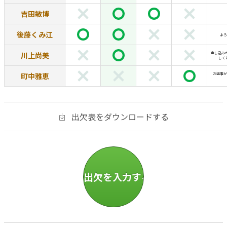
吉田敏博
後藤くみ江
よろ
川上尚美
申し込み
しく
町中雅恵
お返事が
出欠表をダウンロードする