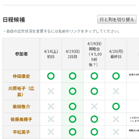
日程候補
行と列を切り替え
・各自の出欠状況を変更するには名前のリンクをタップしてください。
4/19(日)
親睦会
4/18(土)
4/19(日)
4/20(月)
参加者
（￥5,00
初日
2日目
最終日
0前
後？）
仲田康史
皆様お気
川原裕子（広
島）
柴田敬介
後藤美穂子
１９日の
いします
平松英子
親睦会は