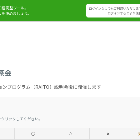
日程調整ツール。
ログインなしでもご利用いただけま
ルを決めましょう。
ログインするとより便
お茶会
ンプログラム（RAITO）説明会後に開催します
をクリックしてください。
◯
△
×