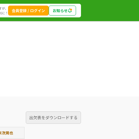
すが、
会員登録 / ログイン
お知らせ
利に！
出欠表をダウンロードする
末次晃也