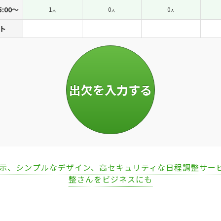
5:00〜
1
0
0
人
人
人
ト
表示、シンプルなデザイン、高セキュリティな日程調整サー
整さんをビジネスにも