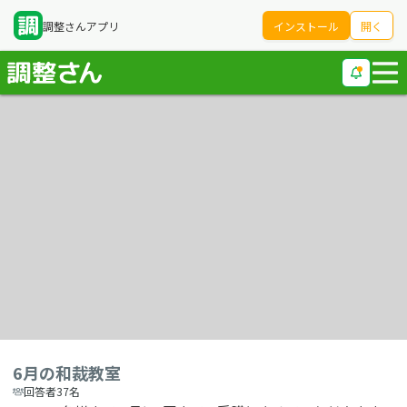
調整さんアプリ
インストール
開く
6月の和裁教室
回答者37名