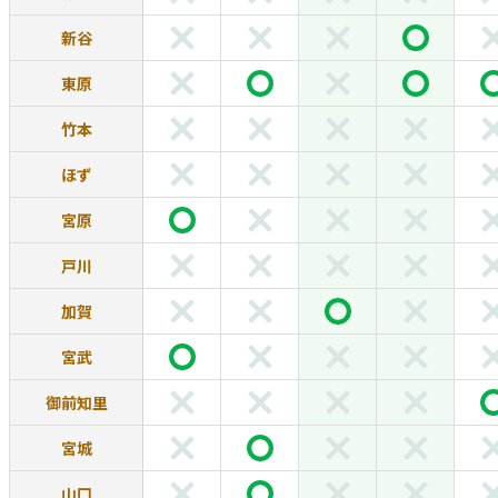
新谷
東原
竹本
ほず
宮原
戸川
加賀
宮武
御前知里
宮城
山口