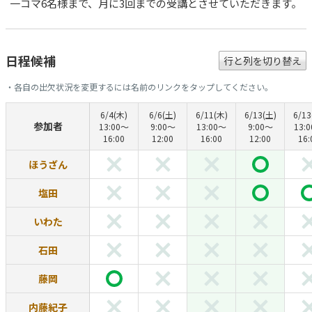
一コマ6名様まで、月に3回までの受講とさせていただきます。
日程候補
行と列を切り替え
・各自の出欠状況を変更するには名前のリンクをタップしてください。
6/4(木)
6/6(土)
6/11(木)
6/13(土)
6/13
参加者
13:00〜
9:00〜
13:00〜
9:00〜
13:
16:00
12:00
16:00
12:00
16:
ほうざん
塩田
いわた
石田
藤岡
内藤紀子