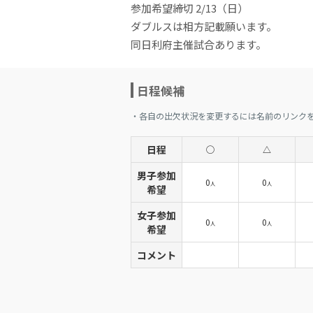
参加希望締切 2/13（日）
ダブルスは相方記載願います。
同日利府主催試合あります。
日程候補
・各自の出欠状況を変更するには名前のリンク
日程
◯
△
男子参加
0
0
人
人
希望
女子参加
0
0
人
人
希望
コメント