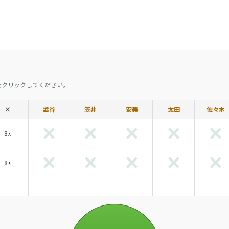
をクリックしてください。
×
澁谷
笠井
安美
太田
佐々木
8
人
8
人