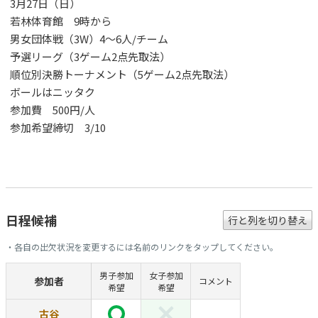
3月27日（日）
若林体育館 9時から
男女団体戦（3W）4～6人/チーム
予選リーグ（3ゲーム2点先取法）
順位別決勝トーナメント（5ゲーム2点先取法）
ボールはニッタク
参加費 500円/人
参加希望締切 3/10
日程候補
行と列を切り替え
・各自の出欠状況を変更するには名前のリンクをタップしてください。
男子参加
女子参加
参加者
コメント
希望
希望
古谷