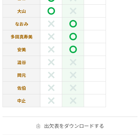
大山
なおみ
多田真寿美
安美
澁谷
岡元
佐伯
中止
出欠表をダウンロードする