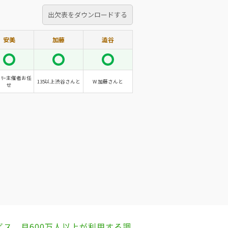
出欠表をダウンロードする
安美
加藤
澁谷
ｺﾞﾘｰ主催者お任
135以上渋谷さんと
W 加藤さんと
せ
ビス。月600万人以上が利用する調