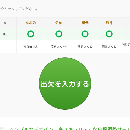
をクリックしてください。
×
なおみ
佐伯
岡元
熊谷
0
人
Wｶﾃ
W 佐伯さん
沼倉さん ^^*
熊谷さんと
岡元さんと
表示、シンプルなデザイン、高セキュリティな日程調整サー