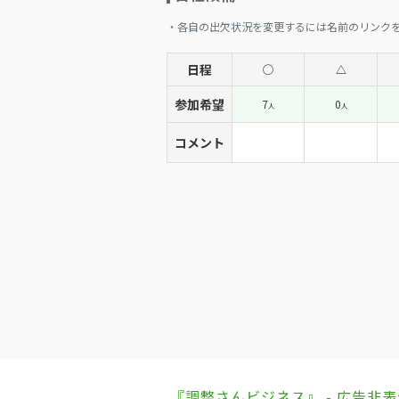
・各自の出欠状況を変更するには名前のリンク
日程
◯
△
参加希望
7
0
人
人
コメント
『調整さんビジネス』 - 広告非