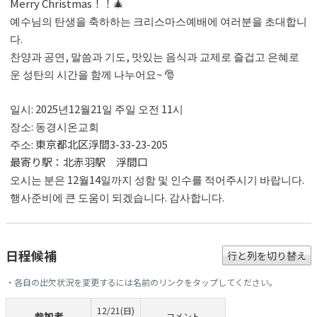
Merry Christmas！！🎄
예수님의 탄생을 축하하는 크리스마스예배에 여러분을 초대합니
다.
찬양과 공연, 말씀과 기도, 맛있는 음식과 교제로 즐겁고 은혜로
운 성탄의 시간을 함께 나누어요~ 🎅
일시: 2025년12월21일 주일 오전 11시
장소: 동경시온교회
주소: 東京都北区浮間3-33-23-205
最寄り駅：北赤羽駅 浮間口
오시는 분은 12월14일까지 성함 및 인수를 적어주시기 바랍니다.
행사준비에 큰 도움이 되겠습니다. 감사합니다.
日程候補
行と列を切り替え
・各自の出欠状況を変更するには名前のリンクをタップしてください。
12/21(日)
参加者
コメント