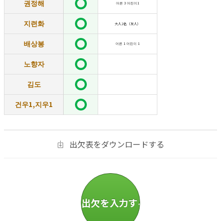
권정해
어른 3 어린이1
지련화
大人2名（友人）
배상봉
어른 1 어린이 1
노향자
김도
건우1,지우1
出欠表をダウンロードする