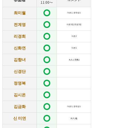
11:00～
최미월
어른2, 중학생1
전계영
어른2명,학생2명
리경희
어른2
신화연
어른1
김향녀
大人1 子供2
신경단
정영복
김시온
김금화
어른3, 중학생1
신 미연
大人2名