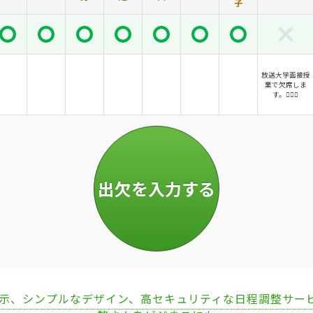
子
放送大学面接授
業で欠席しま
す。🙇🏻‍♂️
表示、シンプルなデザイン、高セキュリティな日程調整サー