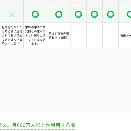
野田稲門会２０
家庭の事情で突
周年行事に招待
発的な予定が入
参加する旨の電
されており参加
らない限り出席
石飛メ
話あり（石飛）
できません（石
させていただき
飛メール受け）
ます。
ビス。月600万人以上が利用する調