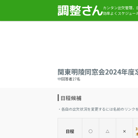
カンタン出欠管理、
効率よくスケジュー
関東明陵同窓会2024年度
回答者27名
日程候補
・各自の出欠状況を変更するには名前のリンク
日程
◯
△
×