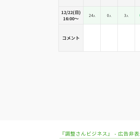
12/22(日)
24
0
3
人
人
人
16:00〜
コメント
『調整さんビジネス』 - 広告非