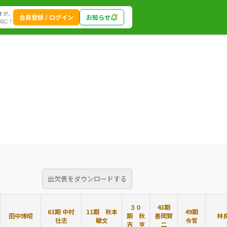
すが、
会員登録 / ログイン
お知らせ
利に！
出欠表をダウンロードする
３０
43期
63期 中村
11期 秋本
49期
田中博昭
期 秋
善岡賢
林
壮志
敏文
令官
吉 亨
二