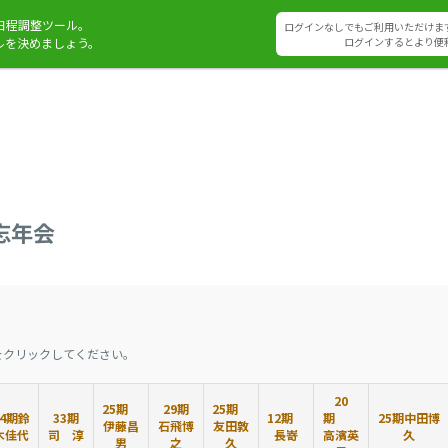
日程調整ツール。
ログインなしでもご利用いただけま
ルを決めましょう。
ログインするとより便
忘年会
をクリックしてください。
20
25期
29期
25期
34期鈴
33期
12期
期
25期中田博
伊藤昌
石飛博
友田敦
木佳代
司 淳
長嵜
高濱英
久
男
之
久