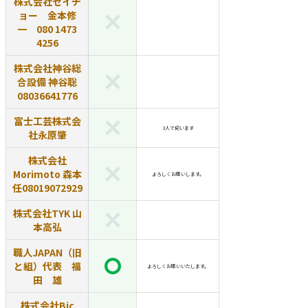
株式会社セイチ
ョー 金本修
一 080 1473
4256
株式会社神谷総
合設備 神谷聡
08036641776
富士工芸株式会
3人で伺います
社永原肇
株式会社
Morimoto 森本
よろしくお願いします。
任08019072929
株式会社TYK 山
本高弘
職人JAPAN（旧
と組）代表 福
よろしくお願いいたします。
田 雄
株式会社Bic