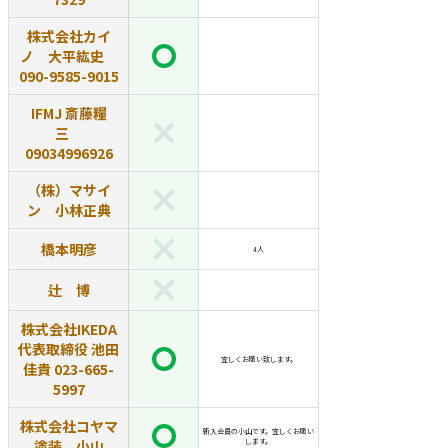
株式会社カイ
ノ 大平紘史
090-9585-9015
IFMJ 斎藤糧
三
09034996926
（株）マサイ
ン 小林正典
橋本明彦
4人
辻 博
株式会社IKEDA
代表取締役 池田
宜しくお願い致します。
佳貴 023-665-
5997
株式会社コヤマ
新入会員の小山です。宜しくお願い
塗装 小山
します。