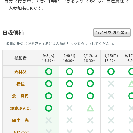
自分で行き帰りでき、作業ができるようであれば、自己責任で
一人参加もOKです。
日程候補
行と列を切り替え
・各自の出欠状況を変更するには名前のリンクをタップしてください。
9/5(木)
9/9(月)
9/12(木)
9/15(日)
9/17
参加者
16:30〜
16:30〜
16:30〜
16:30〜
16:
大林父
福住
倉 真司
坂本ぶんた
田中 光
ふじかど