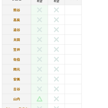
希望
希望
熊谷
高奥
澁谷
太田
笠井
佐伯
岡元
安美
古谷
山内