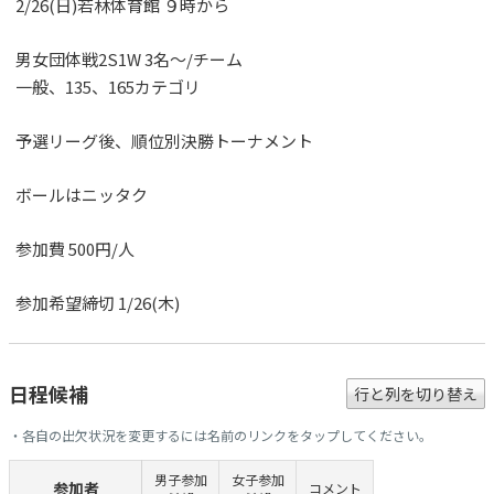
2/26(日)若林体育館 ９時から
男女団体戦2S1W 3名～/チーム
一般、135、165カテゴリ
予選リーグ後、順位別決勝トーナメント
ボールはニッタク
参加費 500円/人
参加希望締切 1/26(木)
日程候補
行と列を切り替え
・各自の出欠状況を変更するには名前のリンクをタップしてください。
男子参加
女子参加
参加者
コメント