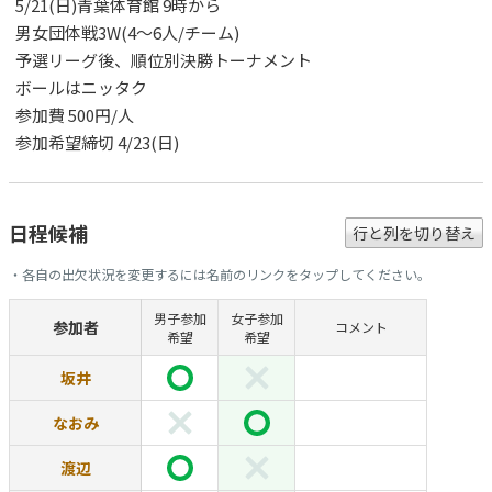
5/21(日)青葉体育館 9時から
男女団体戦3W(4～6人/チーム)
予選リーグ後、順位別決勝トーナメント
ボールはニッタク
参加費 500円/人
参加希望締切 4/23(日)
日程候補
行と列を切り替え
・各自の出欠状況を変更するには名前のリンクをタップしてください。
男子参加
女子参加
参加者
コメント
希望
希望
坂井
なおみ
渡辺