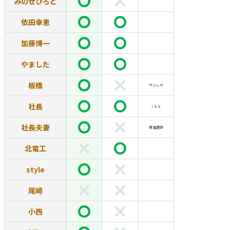
みのせひろと
依田幸恵
加藤博一
やました
板橋
ヴァレウ
社長
ｉｋｋ
社長夫妻
斉海建設
北電工
style
尾崎
小西