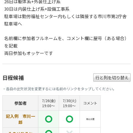
26日は躯体系+外装仕上げ系
30日は内装仕上げ系+設備工事系
駐車場は勤労福祉センター内もしくは隣接する市川市第2庁舎
駐車場へ
名前欄に参加者フルネームを、コメント欄に屋号（ある場合）
を記載
両日参加もオッケーです
日程候補
行と列を切り替え
・各自の出欠状況を変更するには名前のリンクをタップしてください。
7/26(金)
7/30(火)
参加者
コメント
19:00〜
19:00〜
記入例 市川一
市川土建
郎