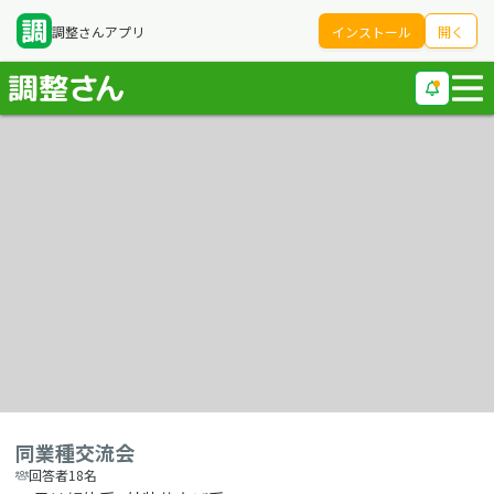
調整さんアプリ
インストール
開く
同業種交流会
回答者18名