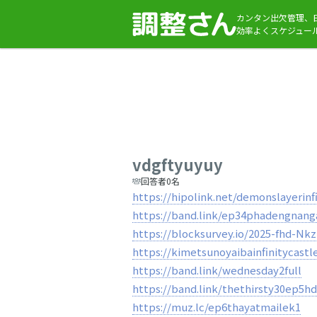
カンタン出欠管理、
効率よくスケジュー
vdgftyuyuy
回答者0名
https://hipolink.net/demonslayerinf
https://band.link/ep34phadengnang
https://blocksurvey.io/2025-fhd-
https://kimetsunoyaibainfinitycastl
https://band.link/wednesday2full
https://band.link/thethirsty30ep5hd
https://muz.lc/ep6thayatmailek1