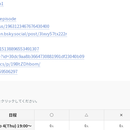
p1
lepisode
tus/1963123467676430400
on.bsky.social/post/3lxvy57tx222r
115138896553491307
re?id=30dc9aa8b3664730881991df23040b09
lics/p/19BtZDhbom/
-59506297
をクリックしてください。
日程
◯
△
×
p 4(Thu) 19:00〜
0
0
0
人
人
人