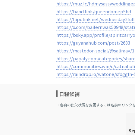
https://muz.lc/hdmysassyweddinge
https://band.link/queendomep5hd
https://hipolink.net/wednesday2ful
https://x.com/baifernwak50948/sta
https://bsky.app/profile/spiritcarry
https://guyanahub.com/post/2633
https://mastodon.social/@saliraay/
https://papaly.com/categories/sha
https://communities.win/c/catnaho
https://raindrop.io/watone/sfdggfh
日程候補
・各自の出欠状況を変更するには名前のリンク
Se