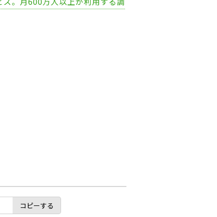
ビス。月600万人以上が利用する調
コピーする