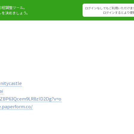
日程調整ツール。
ログインなしでもご利用いただけま
ルを決めましょう。
ログインするとより便
initycastle
ai
NkzZBP63Qcem9LR8zID2Dg?v=o
e.paperform.co/