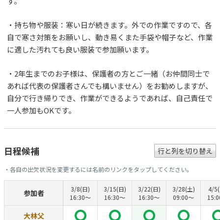
す。
・持ち物や服装：寒い日が続きます。外での作業ですので、各
自で寒さ対策をお願いし、動き易くまた手袋や帽子など、作業
に適した汚れても良い服装で参加願います。
・2年生までのお子様は、保護者の方とご一緒（お仲間同士で
あれば代表の保護者さんでも構いません）をお勧めしますが、
自分で行き帰りでき、作業ができるようであれば、自己責任で
一人参加もOKです。
日程候補
行と列を切り替え
・各自の出欠状況を変更するには名前のリンクをタップしてください。
3/8(日)
3/15(日)
3/22(日)
3/28(土)
4/5
参加者
16:30〜
16:30〜
16:30〜
09:00〜
15:
大林父