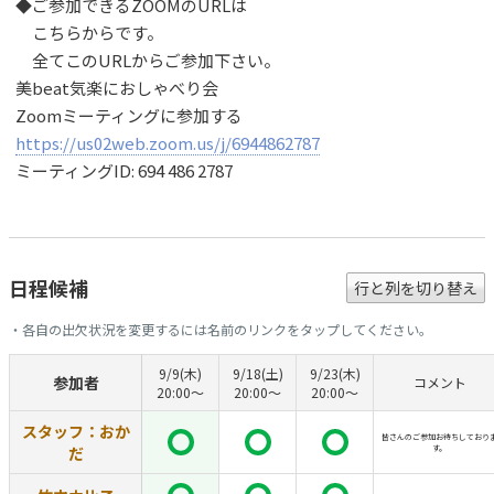
◆ご参加できるZOOMのURLは
こちらからです。
全てこのURLからご参加下さい。
美beat気楽におしゃべり会
Zoomミーティングに参加する
https://us02web.zoom.us/j/6944862787
ミーティングID: 694 486 2787
日程候補
行と列を切り替え
・各自の出欠状況を変更するには名前のリンクをタップしてください。
9/9(木)
9/18(土)
9/23(木)
参加者
コメント
20:00〜
20:00〜
20:00〜
スタッフ：おか
皆さんのご参加お待ちしており
だ
す。