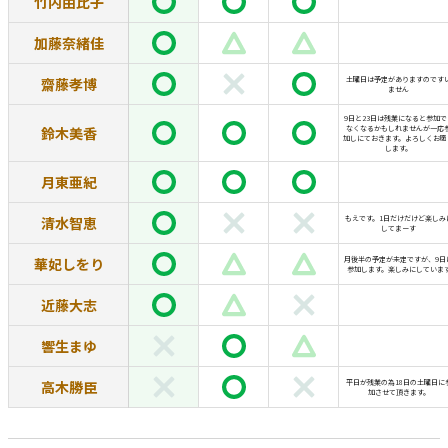
竹内由比子
加藤奈緒佳
齋藤孝博
土曜日は予定がありますのです
ません
9日と23日は残業になると参加で
鈴木美香
なくなるかもしれませんが一応
加しにておきます。よろしくお願
します。
月東亜紀
清水智恵
もえです。1日だけだけど楽しみ
してまーす
華妃しをり
月後半の予定が未定ですが、9日
参加します。楽しみにしていま
近藤大志
響生まゆ
高木勝臣
平日が残業の為18日の土曜日に
加させて頂きます。