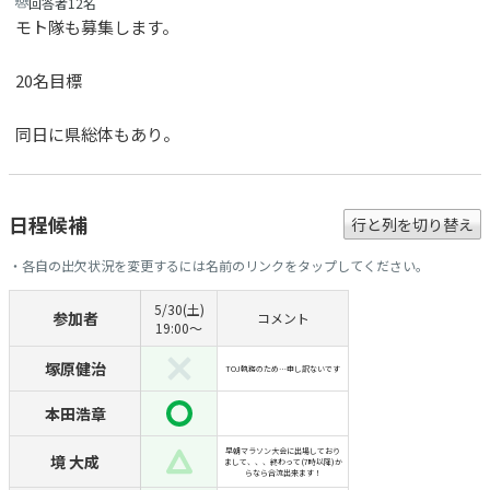
回答者12名
モト隊も募集します。
20名目標
同日に県総体もあり。
日程候補
行と列を切り替え
・各自の出欠状況を変更するには名前のリンクをタップしてください。
5/30(土)
参加者
コメント
19:00〜
塚原健治
TOJ執務のため…申し訳ないです
本田浩章
早朝マラソン大会に出場しており
境 大成
まして、、、終わって(7時以降)か
らなら合流出来ます！