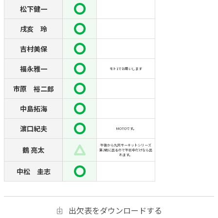
松下健一
戌亥 玲
吉村美保
福永雅一
モト1でお願いします
市原 裕二郎
中島拓海
濵口紀夫
MOTOです。
午後から九州サーキットシリーズ
鶴 亮太
第2戦に出るので午前中だけなら出
れます。
中松 圭志
出欠表をダウンロードする