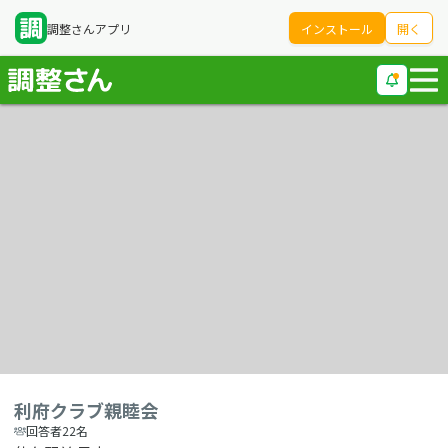
調整さんアプリ
インストール
開く
利府クラブ親睦会
回答者22名