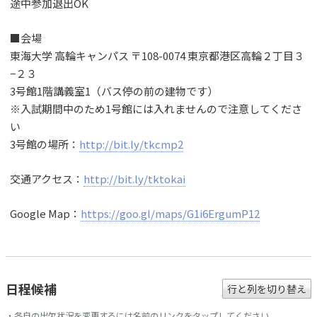
途中参加退出OK
■会場
東海大学 高輪キャンパス 〒108-0074 東京都港区高輪２丁目３
−２３
3号館1階講義室1（バス停の前の建物です）
※入試期間中のため1号館には入れませんので注意してくださ
い
3号館の場所：
http://bit.ly/tkcmp2
交通アクセス：
http://bit.ly/tktokai
Google Map：
https://goo.gl/maps/G1i6ErgumP12
日程候補
行と列を切り替え
・各自の出欠状況を変更するには名前のリンクをタップしてください。