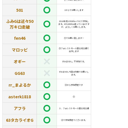
501
1からでお願いします
ふみGは近々50
2014年式G350BlueTECで参加し
ます。495,000km走っているGです
万キロ走破
が、よろしくお願いします。
fen46
①でお願い致します！
マロッピ
③フォレストモール富士河口湖で
合流します
オギー
すみません。不参加です。
GG63
すみません今回は欠席でお願いし
ます。
rr_まよるか
②から参加予定です
asterk1818
①
アフラ
３、フォレストモール富士河口湖
63タカライオG
②で参加予定でございます。