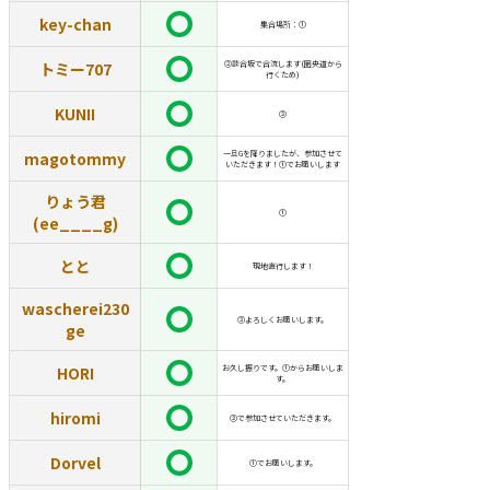
key-chan
集合場所：①
トミー707
②談合坂で合流します(圏央道から
行くため)
KUNII
③
magotommy
一旦Gを降りましたが、参加させて
いただきます！①でお願いします
りょう君
①
(ee____g)
とと
現地直行します！
wascherei230
③よろしくお願いします。
ge
HORI
お久し振りです。①からお願いしま
す。
hiromi
③で参加させていただきます。
Dorvel
①でお願いします。