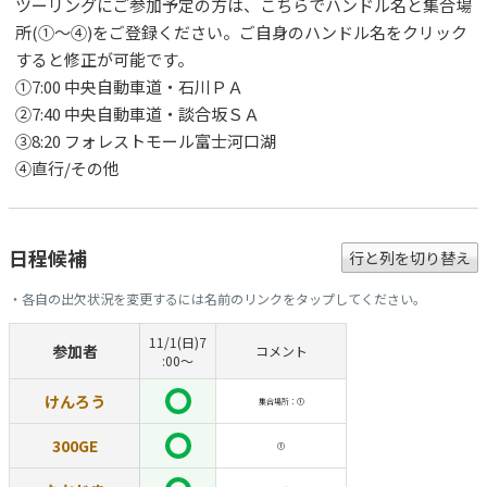
ツーリングにご参加予定の方は、こちらでハンドル名と集合場
所(①～④)をご登録ください。ご自身のハンドル名をクリック
すると修正が可能です。
①7:00 中央自動車道・石川ＰＡ
②7:40 中央自動車道・談合坂ＳＡ
③8:20 フォレストモール富士河口湖
④直行/その他
日程候補
行と列を切り替え
・各自の出欠状況を変更するには名前のリンクをタップしてください。
11/1(日)7
参加者
コメント
:00～
けんろう
集合場所：①
300GE
①