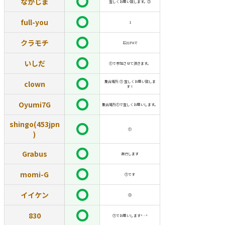
なかじま
宜しくお願い致します。②
full-you
1
クラモチ
石川PAで
いしだ
①で参加させて頂きます。
clown
集合場所 ① 宜しくお願い致しま
す！
Oyumi7G
集合場所①で宜しくお願いします。
shingo(453jpn
①
)
Grabus
直行します
momi-G
①です
イイケン
③
830
①でお願いします^ - ^