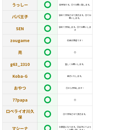
うっしー
初参加です。①でお願い致します。
パパ王子
初めて参加させて頂きます。③でお
願いします。
SEN
初めて参加します。②でお願いしま
す
zougame
④直行予定です！
亮
①
g63_2310
宜しくお願いします。
Koba-G
直行いたします。
おやつ
①から参加します！
77papa
①
ロペライオ川久
②で参加させて頂きます。
保
マシーナ
お世話になります。②合流にてよろ
しくお願い致します！