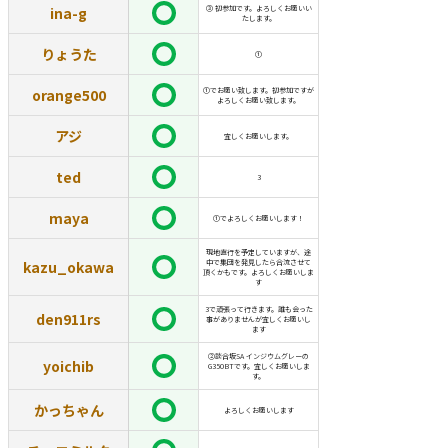
ina-g
③ 初参加です。よろしくお願いい
たします。
りょうた
①
orange500
①でお願い致します。初参加ですが
よろしくお願い致します。
アジ
宜しくお願いします。
ted
3
maya
①でよろしくお願いします！
現地直行を予定していますが、途
kazu_okawa
中で集団を発見したら合流させて
頂くかもです。よろしくお願いしま
す
3で頑張って行きます。誰も会った
den911rs
事がありませんが宜しくお願いし
ます
②談合坂SA インジウムグレーの
yoichib
G350BTです。宜しくお願いしま
す。
かっちゃん
よろしくお願いします