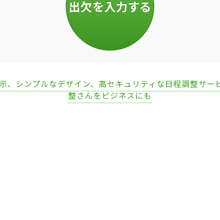
表示、シンプルなデザイン、高セキュリティな日程調整サー
整さんをビジネスにも
Loaded
:
67.53%
/
Unmute