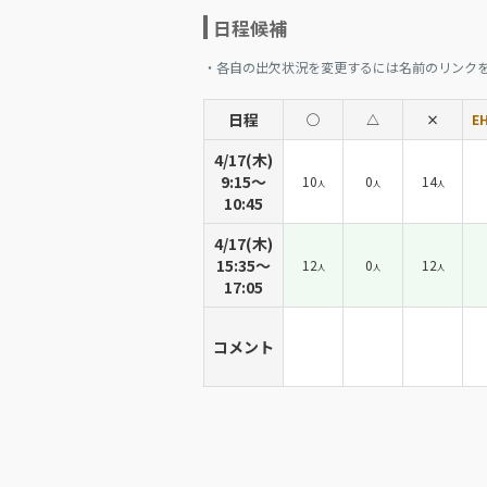
日程候補
・各自の出欠状況を変更するには名前のリンク
日程
◯
△
×
E
4/17(木)
9:15〜
10
0
14
人
人
人
10:45
4/17(木)
15:35〜
12
0
12
人
人
人
17:05
コメント