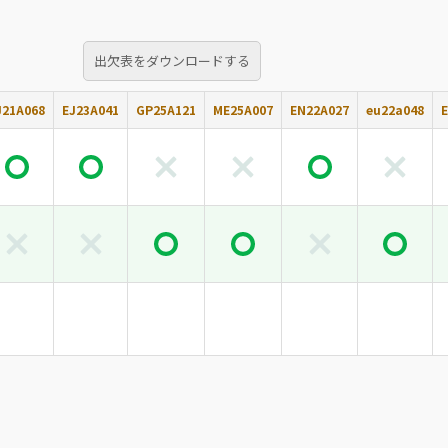
出欠表をダウンロードする
J21A068
EJ23A041
GP25A121
ME25A007
EN22A027
eu22a048