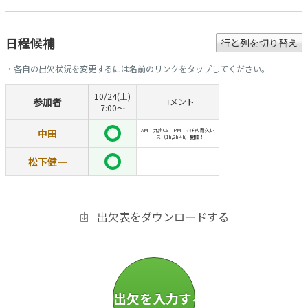
日程候補
行と列を切り替え
・各自の出欠状況を変更するには名前のリンクをタップしてください。
10/24(土)
参加者
コメント
7:00〜
中田
AM：九州CS PM：ﾏﾏﾁｬﾘ耐久レ
ース（1h,2h,4h）開催！
松下健一
出欠表をダウンロードする