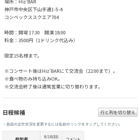
場所：Hiz'BAR
神戸市中央区下山手通1-5-4
コンベックススクエア704
時間：開場 17:30 開演 18:00
料金：3500円（1ドリンク代込み）
限定15名様まで。
※コンサート後はHiz'BARにて交流会（22:00まで）。
※食べ物のみ持ち込みOK。
※交流会終了後は通常営業に切り替わります。
日程候補
行と列を切り替え
・各自の出欠状況を変更するには名前のリンクをタップしてください。
8/18(日)
参加者
コメント