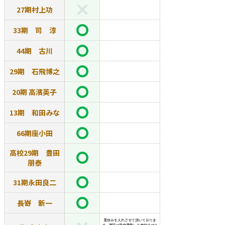
27期村上功
33期 司 淳
44期 古川
29期 石飛博之
20期 高濱英子
13期 和田みな
66期座小田
高校29期 豊田
朋泰
31期永田良二
長嵜 新一
夏休みを入れさせて頂いておりま