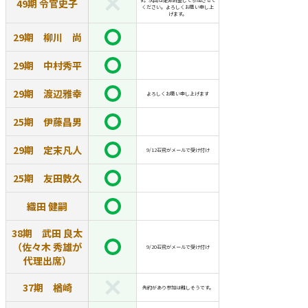
49期 令官史子
す。次回は是非調整して参加させて
ください。よろしくお願い申し上
げます。
29期 柳川 尚
29期 中村秀平
29期 渡辺雅幸
よろしくお願い申し上げます
25期 伊藤昌男
29期 定末凡人
9/12石飛がメールで受け付け
25期 友田敦久
織田 健嗣
38期 武田 良太
（佐々木 秀雄が
9/20石飛がメールで受け付け
代理出席）
37期 楢崎
先約があり参加は難しそうです。