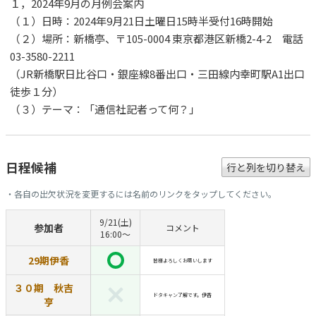
１，2024年9月の月例会案内
（１）日時：2024年9月21日土曜日15時半受付16時開始
（２）場所：新橋亭、〒105-0004 東京都港区新橋2-4-2 電話
03-3580-2211
（JR新橋駅日比谷口・銀座線8番出口・三田線内幸町駅A1出口
徒歩１分）
（３）テーマ：「通信社記者って何？」
日程候補
行と列を切り替え
・各自の出欠状況を変更するには名前のリンクをタップしてください。
9/21(土)
参加者
コメント
16:00～
29期伊香
皆様よろしくお願いします
３０期 秋吉
ドタキャン了解です。伊香
亨