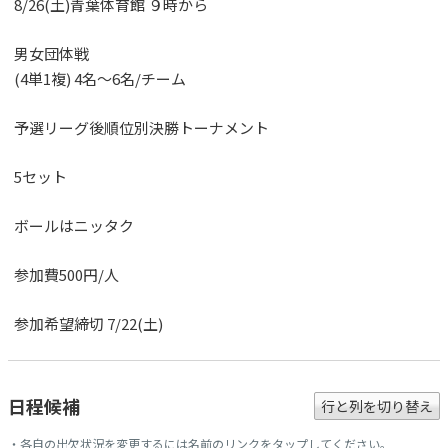
8/26(土)青葉体育館 ９時から
男女団体戦
(4単1複) 4名～6名/チーム
予選リーグ後順位別決勝トーナメント
5セット
ボールはニッタク
参加費500円/人
参加希望締切 7/22(土)
日程候補
行と列を切り替え
・各自の出欠状況を変更するには名前のリンクをタップしてください。