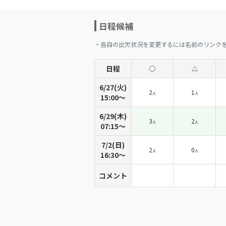
日程候補
・各自の出欠状況を変更するには名前のリンク
日程
◯
△
6/27(火)
2
1
人
人
15:00〜
6/29(木)
3
2
人
人
07:15〜
7/2(日)
2
0
人
人
16:30〜
コメント