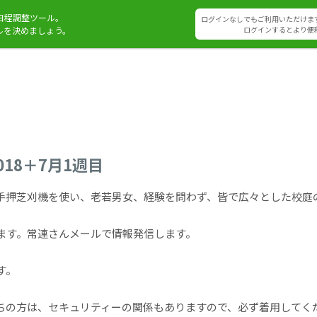
日程調整ツール。
ログインなしでもご利用いただけま
ルを決めましょう。
ログインするとより便
018＋7月1週目
手押芝刈機を使い、老若男女、経験を問わず、皆で広々とした校庭
ます。常連さんメールで情報発信します。
す。
ちの方は、セキュリティーの関係もありますので、必ず着用してく