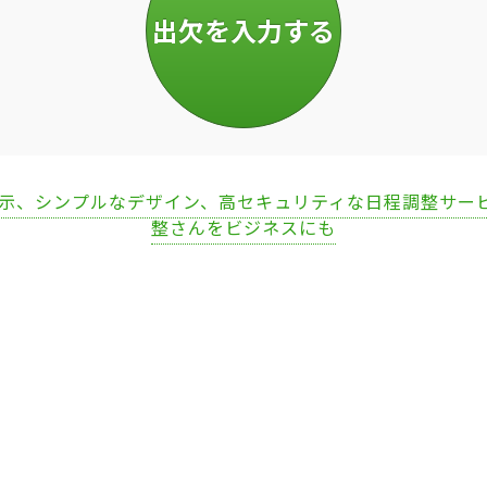
表示、シンプルなデザイン、高セキュリティな日程調整サー
整さんをビジネスにも
Loaded
:
67.51%
/
Unmute