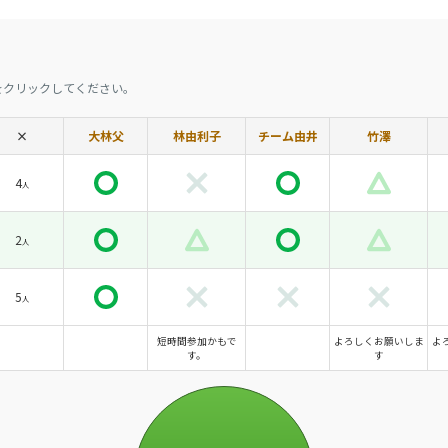
をクリックしてください。
×
大林父
林由利子
チーム由井
竹澤
4
人
2
人
5
人
短時間参加かもで
よろしくお願いしま
よ
す。
す