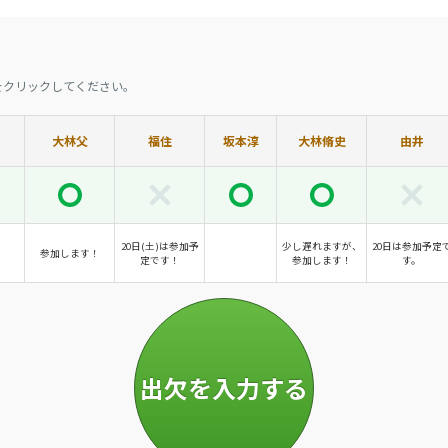
をクリックしてください。
大林父
福住
坂本淳
大林脩史
由井
20日(土)は参加予
少し遅れますが、
20日は参加予定
参加します！
定です！
参加します！
す。