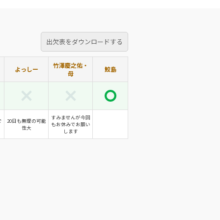
出欠表をダウンロードする
竹澤慶之佑・
よっしー
鮫島
母
すみませんが今回
で
20日も無理の可能
もお休みでお願い
性大
します