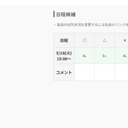
日程候補
・各自の出欠状況を変更するには名前のリンク
日程
◯
△
×
5/16(火)
4
0
4
人
人
人
15:00〜
コメント