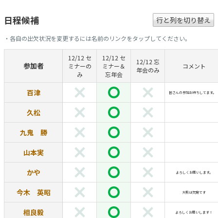
日程候補
行と列を切り替え
・各自の出欠状況を変更するには名前のリンクをタップしてください。
12/12 セ
12/12 セ
12/12 忘
参加者
ミナーの
ミナー＆
コメント
年会のみ
み
忘年会
百津
皆さんの参加お待ちしてます
久松
九鬼 勝
山本実
かや
よろしくお願いします。
今木 英昭
大熊は欠席です
相良毅
よろしくお願いします！