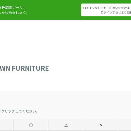
日程調整ツール。
ログインなしでもご利用いただけま
ルを決めましょう。
ログインするとより便
OWN FURNITURE
をクリックしてください。
◯
△
×