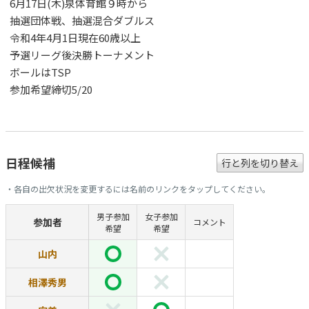
6月17日(木)泉体育館９時から
抽選団体戦、抽選混合ダブルス
令和4年4月1日現在60歳以上
予選リーグ後決勝トーナメント
ボールはTSP
参加希望締切5/20
日程候補
行と列を切り替え
・各自の出欠状況を変更するには名前のリンクをタップしてください。
男子参加
女子参加
参加者
コメント
希望
希望
山内
相澤秀男