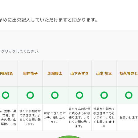
早めに出欠記入していただけますと助かります。
をクリックしてください。
JFBA9名
岡井花子
赤塚康太
山下みずき
山本 翔太
持永ちさと
花ちゃんの記憶
徳島から初めて
島、荒木、畠
慎んで参加させ
はなこさんのパ
に残るように頑
参加させてもら
、市井、有
て頂きます。よ
ンチ、受け止め
張ります。よろ
います！よろし
お願いします
、大久保、山
ろしくお願い致
ます。
しくお願い致し
くお願いします
、厚地、二宮
します。
ます。
🙇