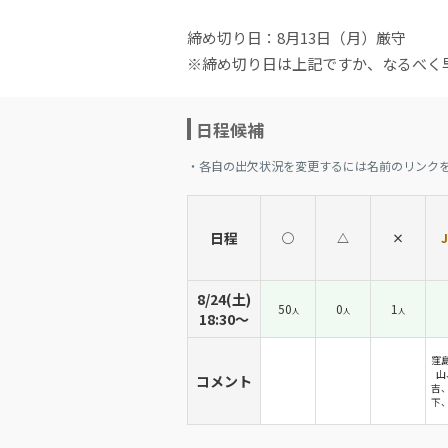
締め切り日：8月13日（月）厳守
※締め切り日は上記ですか、なるべく
日程候補
・各自の出欠状況を変更するには名前のリンク
日程
◯
△
×
8/24(土)
50
0
1
人
人
人
18:30〜
窪
山
コメント
吉
下