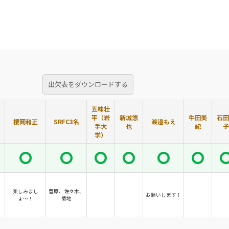
出欠表をダウンロードする
五味壮
平（岩
新城悠
牛田美
石田
櫻岡和正
SRFC3名
渡邉もえ
手大
也
紀
子
学）
楽しみまし
菅原、佐々木、
お願いします！
ょ〜！
菊地