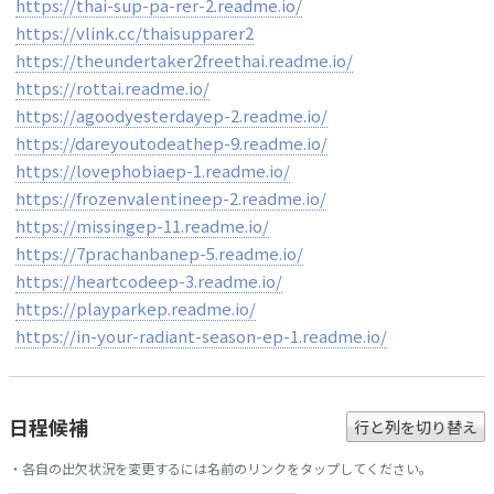
https://thai-sup-pa-rer-2.readme.io/
https://vlink.cc/thaisupparer2
https://theundertaker2freethai.readme.io/
https://rottai.readme.io/
https://agoodyesterdayep-2.readme.io/
https://dareyoutodeathep-9.readme.io/
https://lovephobiaep-1.readme.io/
https://frozenvalentineep-2.readme.io/
https://missingep-11.readme.io/
https://7prachanbanep-5.readme.io/
https://heartcodeep-3.readme.io/
https://playparkep.readme.io/
https://in-your-radiant-season-ep-1.readme.io/
日程候補
行と列を切り替え
・各自の出欠状況を変更するには名前のリンクをタップしてください。