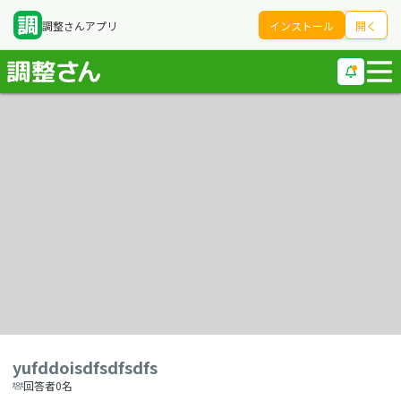
調整さんアプリ
インストール
開く
yufddoisdfsdfsdfs
回答者0名