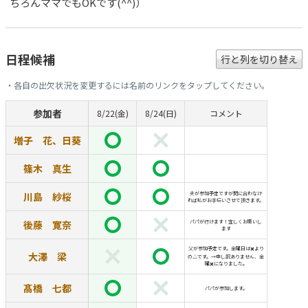
ちろんママでもOKです(^^)）
日程候補
行と列を切り替え
・各自の出欠状況を変更するには名前のリンクをタップしてください。
参加者
8/22(金)
8/24(日)
コメント
増子 花、日葵
篠木 真生
川島 紗桜
夫が参加予定ですが間に合わなけ
れば私がお手伝いさせて頂きます。
後藤 寛奈
パパが行けます！宜しくお願いし
ます
父が参加予定です。金曜日は✖️より
大澤 梁
の△です。→申し訳ありません、金
曜✖️になりました。
髙橋 七都
パパが参加します。