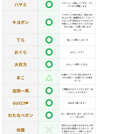
ハヤミ
スケジュール厳しいですが、ギリ
ギリまで調整します
ワタポンとは赤の他人（縁もゆか
りもない全く無関係な人）です。ワ
キヨポン
タポンが不参加なのでキヨポンが
代替として参加させていただきま
すので宜しくお願い致します
m(__)m
てら
宜しくお願いしまーす
おぐら
よろしくです！
大日方
よろしくお願いします。
仕事のシフトが15日に出るので、
まこ
それ以降で！(仕事だろうが来ま
す！😤
吉田一馬
ご調整ありがとうございます！楽
しみにしております！
GUCCI❤︎
死ぬまで食べます！
わたなべポン
はい、飲みます。ぽん ぽんぢゃな
い！！ぽんぽん
残念ながら仕事で行けませんが本
佐藤
年は大変お世話になりました、ま
た来年もよろしくお願いします！