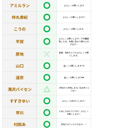
アミルラン
よろしくお願いします
持丸泰紀
よろしくお願いします🙇‍♂️
こうの
よろしくお願いします。
よろしくお願いします！下半期連
平賀
敗した分、全員に呑みで勝ちに行
きます！
原地
皆様、来年もどうかよろしくお願
いします。
山口
宜しくお願いします‼️🥹
遥奈
宜しくお願いします🐨
滝沢パイセン
2次会から参加します。松永待っと
けよ！
すずきゆい
よろしくおねがいします！
市川
入会したばかりですが、よろしく
お願いします！
村田あ
参加させていただきます…！