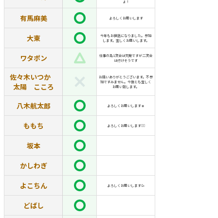
ょ！
有馬麻美
よろしくお願いします
大東
今年もお世話になりました。参加
します。宜しくお願いします。
ワタポン
仕事の為1次会は欠席ですが二次会
は行けそうです
佐々木いつか
お誘いありがとうございます。不参
加ですみません。今後とも宜しく
太陽 こころ
お願い致します。
八木航太郎
よろしくお願いします☺︎
ももち
よろしくお願いします🙇‍♀️
坂本
かしわぎ
よこちん
よろしくお願いします🥳
どばし