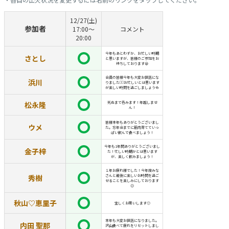
12/27(土)
参加者
17:00〜
コメント
20:00
今年もあとわずか、お忙しい時期
さとし
と思いますが、皆様のご参加をお
待ちしております😁
会員の皆様今年も大変お世話にな
浜川
りました🙇‍♂️お忙しいとは思います
が楽しい時間を過ごしましょう🍻
松永隆
死ぬまで呑みます！年越しませ
ん！
皆様本年もありがとうございまし
ウメ
た。忘年会までに筋肉育てていっ
ぱい飲んで食べましょう！
今年も1年間ありがとうございまし
金子梓
た！忙しい時期かとは思います
が、楽しく飲みましょう！
１年お疲れ様でした！今年度みな
秀樹
さんと最後に楽しいお時間を過ご
せることを楽しみにしております
😊
秋山♡恵里子
宜しくお願いします🙂
本年も大変お世話になりました。
内田 聖那
沢山食べて疲れをリセットしまし