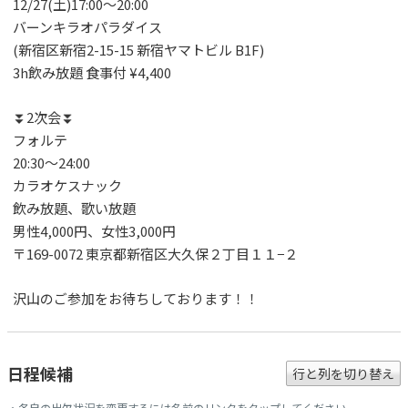
12/27(土)17:00〜20:00
バーンキラオパラダイス
(新宿区新宿2-15-15 新宿ヤマトビル B1F)
3h飲み放題 食事付 ¥4,400
⏬2次会⏬
フォルテ
20:30〜24:00
カラオケスナック
飲み放題、歌い放題
男性4,000円、女性3,000円
〒169-0072 東京都新宿区大久保２丁目１１−２
沢山のご参加をお待ちしております！！
日程候補
行と列を切り替え
・各自の出欠状況を変更するには名前のリンクをタップしてください。