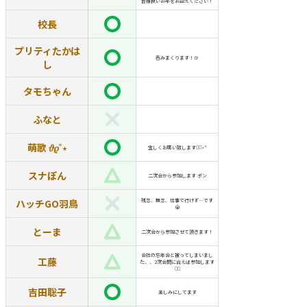
皆様良いお年をお迎えください！
校長
プリティたかは
呑みまくります！🍺
し
タモちゃん
ふなと
萌歌 𝜗𝜚˚⋆
宜しくお願い致します🙇‍♀️⋆꙳
スナぽん
二次会から参加します ポン
ハッチGO羽鳥
残念、無念、仕事で行けず…です
😭
とーま
二次会から参加させて頂きます！
会社の忘年会と被ってしまいまし
工藤
た、、2次会間に合えば参加します
🙇‍♂️
吉田聡子
楽しみにしてます