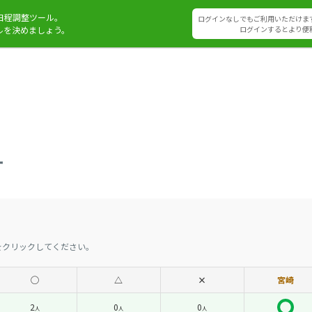
日程調整ツール。
ログインなしでもご利用いただけま
ルを決めましょう。
ログインするとより便
ー
をクリックしてください。
◯
△
×
宮崎
2
0
0
人
人
人