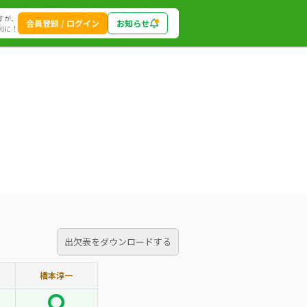
すが、
会員登録 / ログイン
お知らせ
利に！
出欠表をダウンロードする
橋本淳一