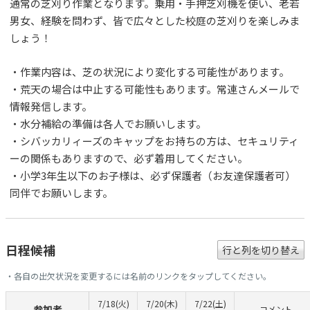
通常の芝刈り作業となります。乗用・手押芝刈機を使い、老若
男女、経験を問わず、皆で広々とした校庭の芝刈りを楽しみま
しょう！
・作業内容は、芝の状況により変化する可能性があります。
・荒天の場合は中止する可能性もあります。常連さんメールで
情報発信します。
・水分補給の準備は各人でお願いします。
・シバッカリィーズのキャップをお持ちの方は、セキュリティ
ーの関係もありますので、必ず着用してください。
・小学3年生以下のお子様は、必ず保護者（お友達保護者可）
同伴でお願いします。
日程候補
行と列を切り替え
・各自の出欠状況を変更するには名前のリンクをタップしてください。
7/18(火)
7/20(木)
7/22(土)
参加者
コメント