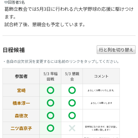
回答者5名
葛飾立教会では5月3日に行われる六大学野球の応援に駆けつけ
ます。
試合終了後、懇親会も予定しています。
日程候補
行と列を切り替え
・各自の出欠状況を変更するには名前のリンクをタップしてください。
5/3 早稲
5/3 懇親
参加者
コメント
田戦
会
宮崎
よろしくお願いいたします。
橋本淳一
よろしくお願いします
森徳次
二ツ森京子
初参加になりますが、皆さま宜し
くお願い致します！