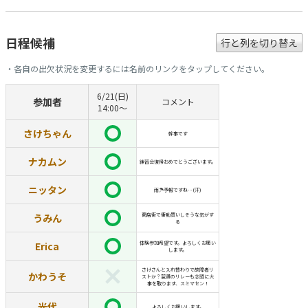
日程候補
行と列を切り替え
・各自の出欠状況を変更するには名前のリンクをタップしてください。
6/21(日)
参加者
コメント
14:00〜
さけちゃん
幹事です
ナカムン
練習会復帰おめでとうございます。
ニッタン
雨☂️予報ですね…(汗)
うみん
商店街で衝動買いしそうな気がす
る
Erica
体験参加希望です。よろしくお願い
します。
さけさんと入れ替わりで故障者リ
かわうそ
ストか？翌週のリレーも念頭に大
事を取ります、スミマセン！
光代
よろしくお願いします。