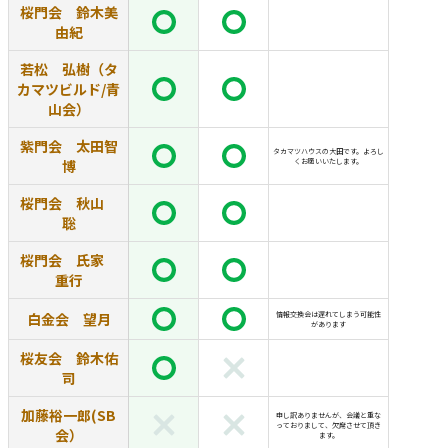
桜門会 鈴木美
由紀
若松 弘樹（タ
カマツビルド/青
山会）
紫門会 太田智
タカマツハウスの大田です。よろし
博
くお願いいたします。
桜門会 秋山
聡
桜門会 氏家
重行
白金会 望月
情報交換会は遅れてしまう可能性
があります
桜友会 鈴木佑
司
加藤裕一郎(SB
申し訳ありませんが、会議と重な
っておりまして、欠席させて頂き
会）
ます。