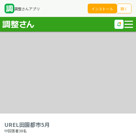
調整さんアプリ
インストール
開く
UREL田園都市5月
回答者38名