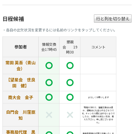
日程候補
行と列を切り替え
・各自の出欠状況を変更するには名前のリンクをタップしてください。
懇親
情報交換
参加者
会 19
コメント
会17時45
時30
常田 英吾（青山
会）
【望星会 世良
田 健】
商大会 金子
よろしくお願いします
現場の流れで、情報交換会は愚
白門会 川窪臣
か、懇親会にも出られなさそうで
す。キャンセル間に合わないようで
知
したら、会費のお支払い方法、教
えた下さい。申し訳ございませ
ん。
事務局代理 黒
事務局坂場の代理で出席いたしま