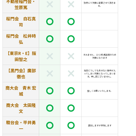
不動産稲門会・
別件にて欠席に変更させて頂きま
笠原篤
す。
桜門会 白石真
司
桜門会 松井時
弘
【東京R・E】阪
すみません、22-23札幌出張のため
田智之
欠席になります
【黒門会】廣部
当日どうしても外せない接待が入
ってしまい欠席となってしまいま
徹也
す。申し訳ございません。
商大会 青木 宏
宜しくお願いいたします。
城
商大会 太田隆
文
駿台会・平井勇
遅刻しますが参加します
一