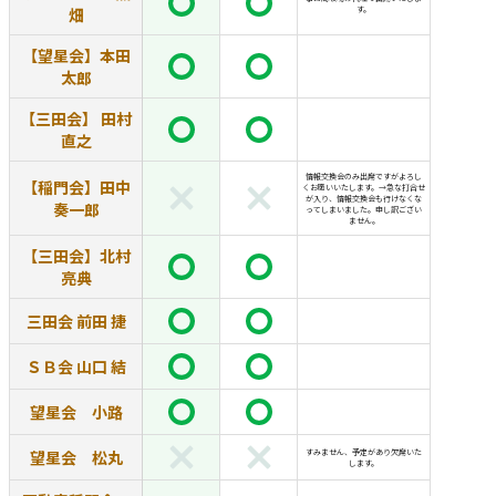
畑
す。
【望星会】本田
太郎
【三田会】 田村
直之
情報交換会のみ出席ですがよろし
【稲門会】田中
くお願いいたします。→急な打合せ
が入り、情報交換会も行けなくな
奏一郎
ってしまいました。申し訳ござい
ません。
【三田会】北村
亮典
三田会 前田 捷
ＳＢ会 山口 結
望星会 小路
望星会 松丸
すみません、予定があり欠席いた
します。