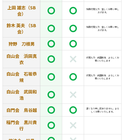
上田 雄志（SB
加藤代理入力 宜しくお願い申し
会）
上げます。
鈴木 英夫 （SB
加藤代理入力 宜しくお願い申し
会）
上げます。
狩野 刀根男
白山会 浜田真
代理入力 武田和浩 よろしくお
衣
願いいたします
白山会 石坂恭
代理入力 武田和浩 よろしくお
規
願いいたします
白山会 武田和
浩
白門会 鳥谷越
遅くなり申し訳ありません。よろ
しくお願いいたします。
稲門会 黒川貴
行